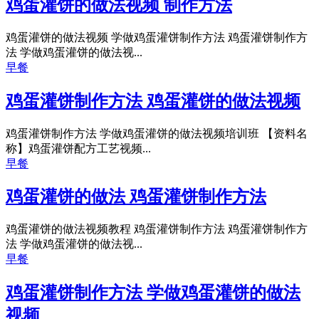
鸡蛋灌饼的做法视频 制作方法
鸡蛋灌饼的做法视频 学做鸡蛋灌饼制作方法 鸡蛋灌饼制作方
法 学做鸡蛋灌饼的做法视...
早餐
鸡蛋灌饼制作方法 鸡蛋灌饼的做法视频
鸡蛋灌饼制作方法 学做鸡蛋灌饼的做法视频培训班 【资料名
称】鸡蛋灌饼配方工艺视频...
早餐
鸡蛋灌饼的做法 鸡蛋灌饼制作方法
鸡蛋灌饼的做法视频教程 鸡蛋灌饼制作方法 鸡蛋灌饼制作方
法 学做鸡蛋灌饼的做法视...
早餐
鸡蛋灌饼制作方法 学做鸡蛋灌饼的做法
视频