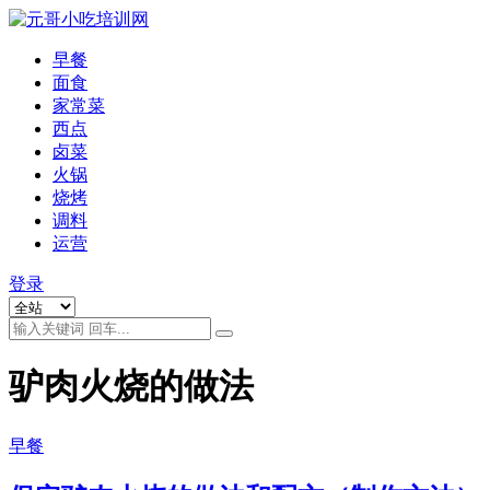
早餐
面食
家常菜
西点
卤菜
火锅
烧烤
调料
运营
登录
驴肉火烧的做法
早餐