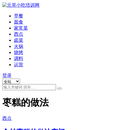
早餐
面食
家常菜
西点
卤菜
火锅
烧烤
调料
运营
登录
枣糕的做法
西点