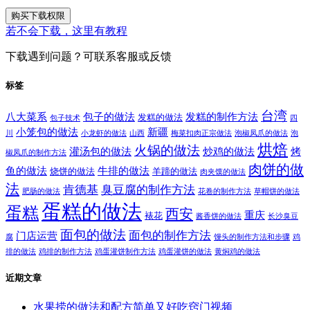
购买下载权限
若不会下载，这里有教程
下载遇到问题？可联系客服或反馈
标签
台湾
八大菜系
包子的做法
发糕的制作方法
发糕的做法
包子技术
四
小笼包的做法
新疆
川
小龙虾的做法
山西
梅菜扣肉正宗做法
泡椒凤爪的做法
泡
烘焙
火锅的做法
灌汤包的做法
炒鸡的做法
烤
椒凤爪的制作方法
肉饼的做
鱼的做法
牛排的做法
烧饼的做法
羊蹄的做法
肉夹馍的做法
法
肯德基
臭豆腐的制作方法
肥肠的做法
花卷的制作方法
草帽饼的做法
蛋糕的做法
蛋糕
西安
重庆
裱花
酱香饼的做法
长沙臭豆
面包的做法
面包的制作方法
门店运营
腐
馒头的制作方法和步骤
鸡
排的做法
鸡排的制作方法
鸡蛋灌饼制作方法
鸡蛋灌饼的做法
黄焖鸡的做法
近期文章
水果捞的做法和配方简单又好吃窍门视频