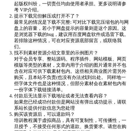
起版权纠纷，一切责任均由使用者承担。更多说明请参
考 VIP介绍。
提示下载完但解压或打开不了？
最常见的情况是下载不完整: 可对比下载完压缩包的与网
盘上的容量，若小于网盘提示的容量则是这个原因。这
是浏览器下载的bug，建议用百度网盘软件或迅雷下载。
若排除这种情况，可在对应资源底部留言，或联络我
们。
找不到素材资源介绍文章里的示例图片？
对于会员专享、整站源码、程序插件、网站模板、网页
模版等类型的素材，文章内用于介绍的图片通常并不包
含在对应可供下载素材包内。这些相关商业图片需另外
购买，且本站不负责(也没有办法)找到出处。 同样地一
些字体文件也是这种情况，但部分素材会在素材包内有
一份字体下载链接清单。
付款后无法显示下载地址或者无法查看内容？
如果您已经成功付款但是网站没有弹出成功提示，请联
系站长提供付款信息为您处理
购买该资源后，可以退款吗？
培训教程属于虚拟商品，具有可复制性，可传播性，一
旦授予，不接受任何形式的退款、换货要求。请您在购