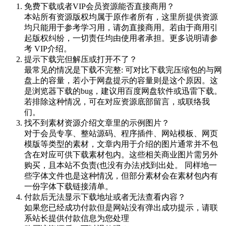
免费下载或者VIP会员资源能否直接商用？
本站所有资源版权均属于原作者所有，这里所提供资源
均只能用于参考学习用，请勿直接商用。若由于商用引
起版权纠纷，一切责任均由使用者承担。更多说明请参
考 VIP介绍。
提示下载完但解压或打开不了？
最常见的情况是下载不完整: 可对比下载完压缩包的与网
盘上的容量，若小于网盘提示的容量则是这个原因。这
是浏览器下载的bug，建议用百度网盘软件或迅雷下载。
若排除这种情况，可在对应资源底部留言，或联络我
们。
找不到素材资源介绍文章里的示例图片？
对于会员专享、整站源码、程序插件、网站模板、网页
模版等类型的素材，文章内用于介绍的图片通常并不包
含在对应可供下载素材包内。这些相关商业图片需另外
购买，且本站不负责(也没有办法)找到出处。 同样地一
些字体文件也是这种情况，但部分素材会在素材包内有
一份字体下载链接清单。
付款后无法显示下载地址或者无法查看内容？
如果您已经成功付款但是网站没有弹出成功提示，请联
系站长提供付款信息为您处理