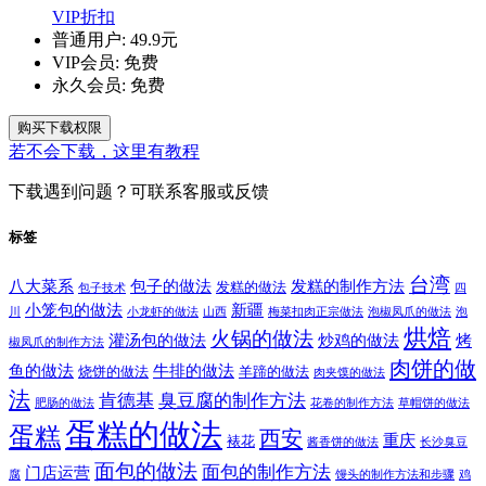
VIP折扣
普通用户:
49.9元
VIP会员:
免费
永久会员:
免费
购买下载权限
若不会下载，这里有教程
下载遇到问题？可联系客服或反馈
标签
台湾
八大菜系
包子的做法
发糕的制作方法
发糕的做法
包子技术
四
小笼包的做法
新疆
川
小龙虾的做法
山西
梅菜扣肉正宗做法
泡椒凤爪的做法
泡
烘焙
火锅的做法
灌汤包的做法
炒鸡的做法
烤
椒凤爪的制作方法
肉饼的做
鱼的做法
牛排的做法
烧饼的做法
羊蹄的做法
肉夹馍的做法
法
肯德基
臭豆腐的制作方法
肥肠的做法
花卷的制作方法
草帽饼的做法
蛋糕的做法
蛋糕
西安
重庆
裱花
酱香饼的做法
长沙臭豆
面包的做法
面包的制作方法
门店运营
腐
馒头的制作方法和步骤
鸡