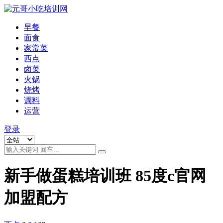
早餐
面食
家常菜
西点
卤菜
火锅
烧烤
调料
运营
登录
新手做蛋糕培训班 85度c官网
加盟配方