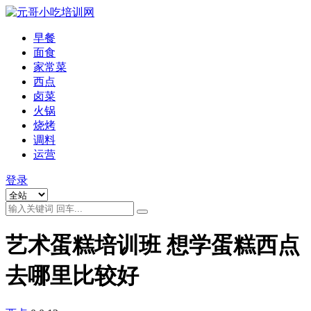
早餐
面食
家常菜
西点
卤菜
火锅
烧烤
调料
运营
登录
艺术蛋糕培训班 想学蛋糕西点
去哪里比较好