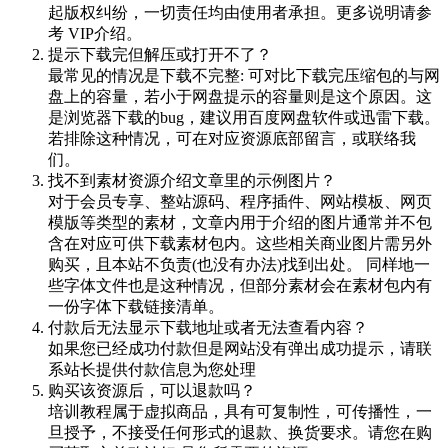
起版权纠纷，一切责任均由使用者承担。更多说明请参
考 VIP介绍。
提示下载完但解压或打开不了？
最常见的情况是下载不完整: 可对比下载完压缩包的与网
盘上的容量，若小于网盘提示的容量则是这个原因。这
是浏览器下载的bug，建议用百度网盘软件或迅雷下载。
若排除这种情况，可在对应资源底部留言，或联络我
们。
找不到素材资源介绍文章里的示例图片？
对于会员专享、整站源码、程序插件、网站模板、网页
模版等类型的素材，文章内用于介绍的图片通常并不包
含在对应可供下载素材包内。这些相关商业图片需另外
购买，且本站不负责(也没有办法)找到出处。 同样地一
些字体文件也是这种情况，但部分素材会在素材包内有
一份字体下载链接清单。
付款后无法显示下载地址或者无法查看内容？
如果您已经成功付款但是网站没有弹出成功提示，请联
系站长提供付款信息为您处理
购买该资源后，可以退款吗？
培训教程属于虚拟商品，具有可复制性，可传播性，一
旦授予，不接受任何形式的退款、换货要求。请您在购