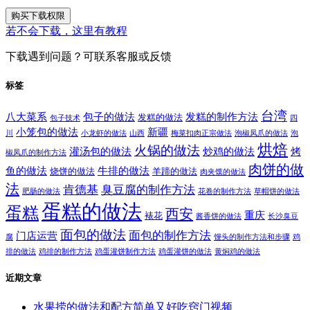
购买下载权限
若不会下载，这里有教程
下载遇到问题？可联系客服或反馈
标签
台湾
八大菜系
包子的做法
发糕的制作方法
发糕的做法
包子技术
四
小笼包的做法
新疆
川
小龙虾的做法
山西
梅菜扣肉正宗做法
泡椒凤爪的做法
泡
烘焙
火锅的做法
灌汤包的做法
炒鸡的做法
烤
椒凤爪的制作方法
肉饼的做
鱼的做法
牛排的做法
烧饼的做法
羊蹄的做法
肉夹馍的做法
法
肯德基
臭豆腐的制作方法
肥肠的做法
花卷的制作方法
草帽饼的做法
蛋糕的做法
蛋糕
西安
重庆
裱花
酱香饼的做法
长沙臭豆
面包的做法
面包的制作方法
门店运营
腐
馒头的制作方法和步骤
鸡
排的做法
鸡排的制作方法
鸡蛋灌饼制作方法
鸡蛋灌饼的做法
黄焖鸡的做法
近期文章
水果捞的做法和配方简单又好吃窍门视频