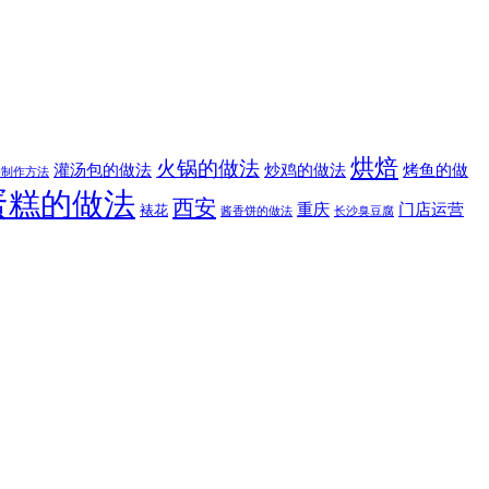
烘焙
火锅的做法
灌汤包的做法
炒鸡的做法
烤鱼的做
的制作方法
蛋糕的做法
西安
重庆
门店运营
裱花
酱香饼的做法
长沙臭豆腐