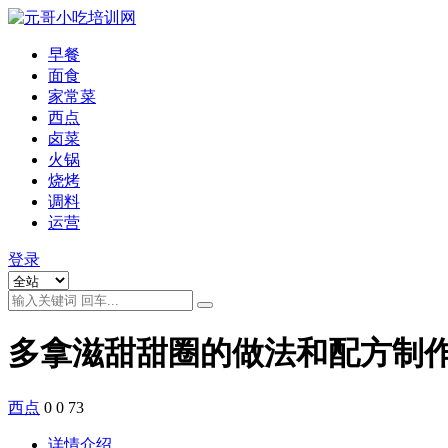
早餐
面食
家常菜
西点
卤菜
火锅
烧烤
调料
运营
登录
多拿滋甜甜圈的做法和配方制
西点
0
0
73
详情介绍