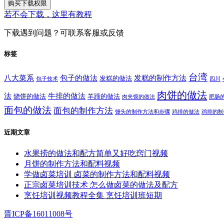
购买下载权限
若不会下载，这里有教程
下载遇到问题？可联系客服或反馈
标签
台湾
八大菜系
包子的做法
发糕的制作方法
发糕的做法
包子技术
四川
肉饼的做法
法
牛排的做法
烧饼的做法
羊蹄的做法
肉夹馍的做法
肥肠
面包的做法
面包的制作方法
馒头的制作方法和步骤
鸡排的做法
鸡排的制
近期文章
水果捞的做法和配方简单又好吃窍门视频
月饼的制作方法和配料视频
学做卤菜培训 卤菜的制作方法和配料视频
正宗卤菜培训技术 怎么做卤菜的做法及配方
烹饪培训视频教程全集 烹饪培训班短期
晋ICP备16011008号