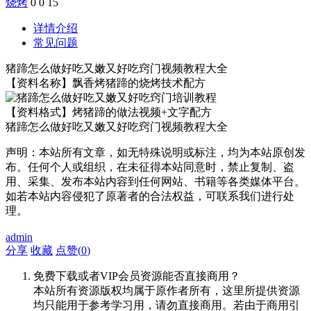
烧烤
0
0
15
详情介绍
常见问题
猪蹄怎么做好吃又嫩又好吃窍门视频教程大全
【资料名称】飘香烤猪蹄的烧烤技术配方
【资料格式】烤猪蹄的做法视频+文字配方
猪蹄怎么做好吃又嫩又好吃窍门视频教程大全
声明：本站所有文章，如无特殊说明或标注，均为本站原创发
布。任何个人或组织，在未征得本站同意时，禁止复制、盗
用、采集、发布本站内容到任何网站、书籍等各类媒体平台。
如若本站内容侵犯了原著者的合法权益，可联系我们进行处
理。
admin
分享
收藏
点赞(
0
)
免费下载或者VIP会员资源能否直接商用？
本站所有资源版权均属于原作者所有，这里所提供资源
均只能用于参考学习用，请勿直接商用。若由于商用引