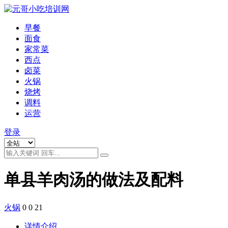
早餐
面食
家常菜
西点
卤菜
火锅
烧烤
调料
运营
登录
单县羊肉汤的做法及配料
火锅
0
0
21
详情介绍