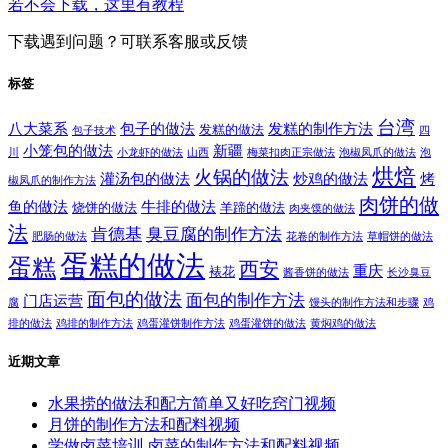
若不会下载，这里有教程
下载遇到问题？可联系客服或反馈
标签
台湾
八大菜系
包子的做法
发糕的制作方法
发糕的做法
包子技术
四
小笼包的做法
新疆
川
小龙虾的做法
山西
梅菜扣肉正宗做法
泡椒凤爪的做法
泡
烘焙
火锅的做法
灌汤包的做法
炒鸡的做法
烤
椒凤爪的制作方法
肉饼的做
鱼的做法
牛排的做法
烧饼的做法
羊蹄的做法
肉夹馍的做法
法
肯德基
臭豆腐的制作方法
肥肠的做法
花卷的制作方法
草帽饼的做法
蛋糕的做法
蛋糕
西安
重庆
裱花
酱香饼的做法
长沙臭豆
面包的做法
面包的制作方法
门店运营
腐
馒头的制作方法和步骤
鸡
排的做法
鸡排的制作方法
鸡蛋灌饼制作方法
鸡蛋灌饼的做法
黄焖鸡的做法
近期文章
水果捞的做法和配方简单又好吃窍门视频
月饼的制作方法和配料视频
学做卤菜培训 卤菜的制作方法和配料视频