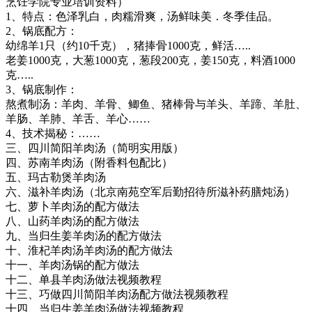
烹饪学院专业培训资料）
1、特点：色泽乳白，肉糯滑爽，汤鲜味美．冬季佳品。
2、锅底配方：
幼绵羊1只（约10千克），猪捧骨1000克，鲜活…..
老姜1000克，大葱1000克，葱段200克，姜150克，料酒1000
克…..
3、锅底制作：
熬煮制汤：羊肉、羊骨、鲫鱼、猪棒骨与羊头、羊蹄、羊肚、
羊肠、羊肺、羊舌、羊心……
4、技术揭秘：……
三、四川简阳羊肉汤（简明实用版）
四、苏南羊肉汤（附香料包配比）
五、玛古勒煲羊肉汤
六、滋补羊肉汤（北京南苑空军后勤招待所滋补药膳炖汤）
七、萝卜羊肉汤的配方做法
八、山药羊肉汤的配方做法
九、当归生姜羊肉汤的配方做法
十、淮杞羊肉汤羊肉汤的配方做法
十一、羊肉汤锅的配方做法
十二、单县羊肉汤做法视频教程
十三、巧做四川简阳羊肉汤配方做法视频教程
十四、当归生姜羊肉汤做法视频教程