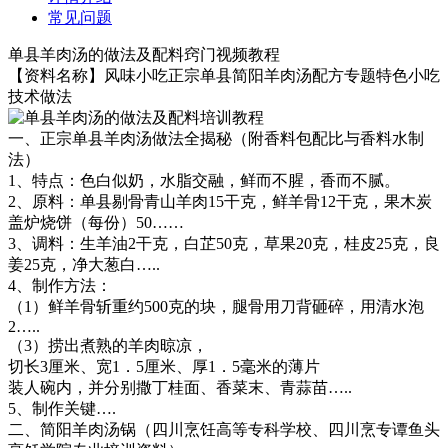
常见问题
单县羊肉汤的做法及配料窍门视频教程
【资料名称】风味小吃正宗单县简阳羊肉汤配方专题特色小吃
技术做法
一、正宗单县羊肉汤做法全揭秘（附香料包配比与香料水制
法）
1、特点：色白似奶，水脂交融，鲜而不腥，香而不腻。
2、原料：单县剔骨青山羊肉15干克，鲜羊骨12干克，果木炭
盖炉烧饼（每份）50……
3、调料：生羊油2干克，白芷50克，草果20克，桂皮25克，良
姜25克，净大葱白…..
4、制作方法：
（1）鲜羊骨斩重约500克的块，腿骨用刀背砸碎，用清水泡
2…..
（3）捞出煮熟的羊肉晾凉，
切长3厘米、宽1．5厘米、厚1．5毫米的薄片
装人碗内，并分别撒丁桂面、香菜末、青蒜苗…..
5、制作关键….
二、简阳羊肉汤锅（四川烹饪高等专科学校、四川烹专谭鱼头