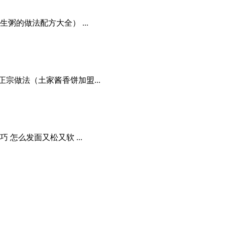
粥的做法配方大全） ...
宗做法（土家酱香饼加盟...
怎么发面又松又软 ...