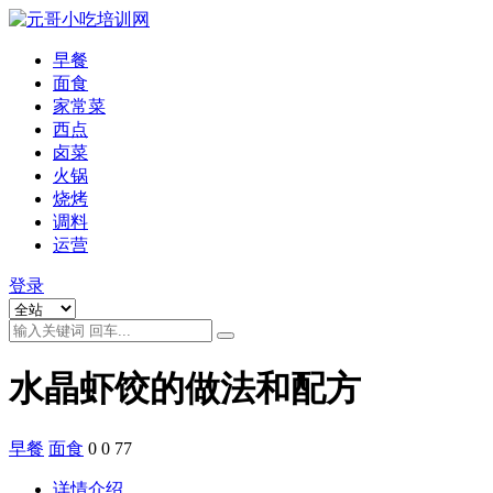
早餐
面食
家常菜
西点
卤菜
火锅
烧烤
调料
运营
登录
水晶虾饺的做法和配方
早餐
面食
0
0
77
详情介绍