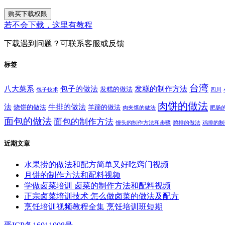
购买下载权限
若不会下载，这里有教程
下载遇到问题？可联系客服或反馈
标签
台湾
八大菜系
包子的做法
发糕的制作方法
发糕的做法
包子技术
四川
肉饼的做法
法
牛排的做法
烧饼的做法
羊蹄的做法
肉夹馍的做法
肥肠
面包的做法
面包的制作方法
馒头的制作方法和步骤
鸡排的做法
鸡排的制
近期文章
水果捞的做法和配方简单又好吃窍门视频
月饼的制作方法和配料视频
学做卤菜培训 卤菜的制作方法和配料视频
正宗卤菜培训技术 怎么做卤菜的做法及配方
烹饪培训视频教程全集 烹饪培训班短期