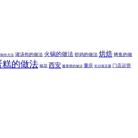
烘焙
火锅的做法
灌汤包的做法
炒鸡的做法
烤鱼的做
的制作方法
蛋糕的做法
西安
重庆
门店运营
裱花
酱香饼的做法
长沙臭豆腐