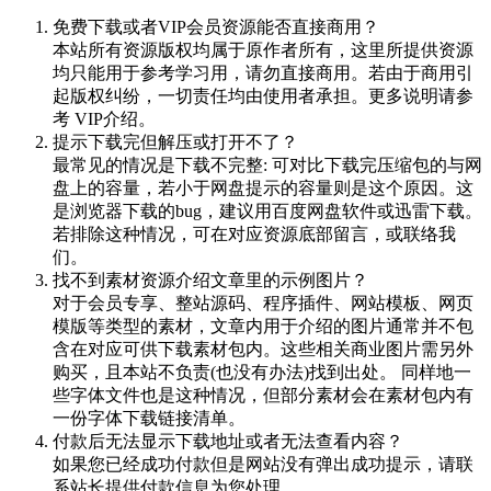
免费下载或者VIP会员资源能否直接商用？
本站所有资源版权均属于原作者所有，这里所提供资源
均只能用于参考学习用，请勿直接商用。若由于商用引
起版权纠纷，一切责任均由使用者承担。更多说明请参
考 VIP介绍。
提示下载完但解压或打开不了？
最常见的情况是下载不完整: 可对比下载完压缩包的与网
盘上的容量，若小于网盘提示的容量则是这个原因。这
是浏览器下载的bug，建议用百度网盘软件或迅雷下载。
若排除这种情况，可在对应资源底部留言，或联络我
们。
找不到素材资源介绍文章里的示例图片？
对于会员专享、整站源码、程序插件、网站模板、网页
模版等类型的素材，文章内用于介绍的图片通常并不包
含在对应可供下载素材包内。这些相关商业图片需另外
购买，且本站不负责(也没有办法)找到出处。 同样地一
些字体文件也是这种情况，但部分素材会在素材包内有
一份字体下载链接清单。
付款后无法显示下载地址或者无法查看内容？
如果您已经成功付款但是网站没有弹出成功提示，请联
系站长提供付款信息为您处理