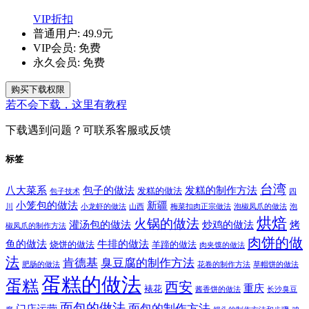
VIP折扣
普通用户:
49.9元
VIP会员:
免费
永久会员:
免费
购买下载权限
若不会下载，这里有教程
下载遇到问题？可联系客服或反馈
标签
台湾
八大菜系
包子的做法
发糕的制作方法
发糕的做法
包子技术
四
小笼包的做法
新疆
川
小龙虾的做法
山西
梅菜扣肉正宗做法
泡椒凤爪的做法
泡
烘焙
火锅的做法
灌汤包的做法
炒鸡的做法
烤
椒凤爪的制作方法
肉饼的做
鱼的做法
牛排的做法
烧饼的做法
羊蹄的做法
肉夹馍的做法
法
肯德基
臭豆腐的制作方法
肥肠的做法
花卷的制作方法
草帽饼的做法
蛋糕的做法
蛋糕
西安
重庆
裱花
酱香饼的做法
长沙臭豆
面包的做法
面包的制作方法
门店运营