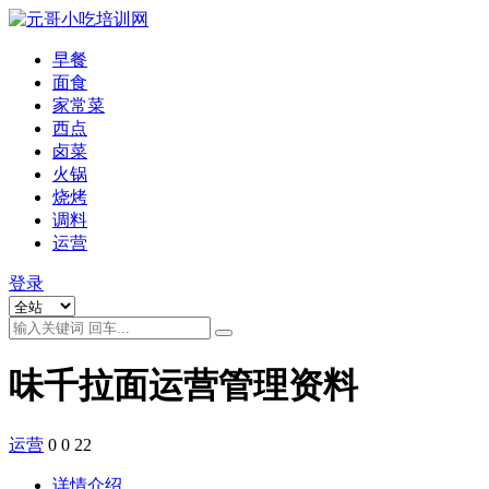
早餐
面食
家常菜
西点
卤菜
火锅
烧烤
调料
运营
登录
味千拉面运营管理资料
运营
0
0
22
详情介绍