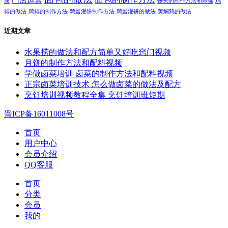
腐
馒头的制作方法和步骤
鸡
排的做法
鸡排的制作方法
鸡蛋灌饼制作方法
鸡蛋灌饼的做法
黄焖鸡的做法
近期文章
水果捞的做法和配方简单又好吃窍门视频
月饼的制作方法和配料视频
学做卤菜培训 卤菜的制作方法和配料视频
正宗卤菜培训技术 怎么做卤菜的做法及配方
烹饪培训视频教程全集 烹饪培训班短期
晋ICP备16011008号
首页
用户中心
会员介绍
QQ客服
首页
分类
会员
我的