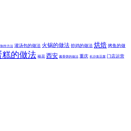
烘焙
火锅的做法
灌汤包的做法
炒鸡的做法
烤鱼的做
的制作方法
蛋糕的做法
西安
重庆
门店运营
裱花
酱香饼的做法
长沙臭豆腐