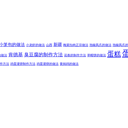
小笼包的做法
新疆
小龙虾的做法
山西
梅菜扣肉正宗做法
泡椒凤爪的做法
泡椒凤爪
蛋糕
肯德基
臭豆腐的制作方法
的做法
花卷的制作方法
草帽饼的做法
作方法
鸡蛋灌饼制作方法
鸡蛋灌饼的做法
黄焖鸡的做法