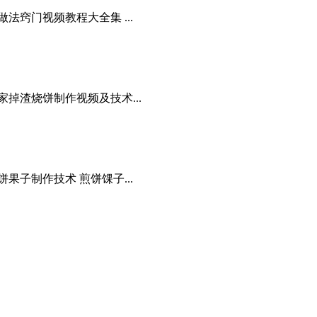
窍门视频教程大全集 ...
掉渣烧饼制作视频及技术...
子制作技术 煎饼馃子...