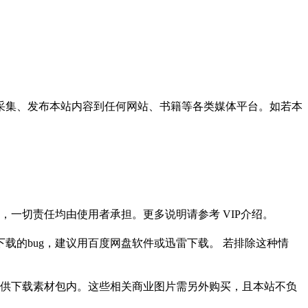
采集、发布本站内容到任何网站、书籍等各类媒体平台。如若本
一切责任均由使用者承担。更多说明请参考 VIP介绍。
载的bug，建议用百度网盘软件或迅雷下载。 若排除这种情
供下载素材包内。这些相关商业图片需另外购买，且本站不负