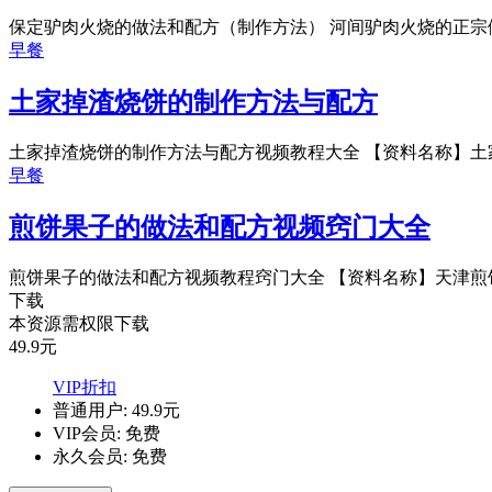
保定驴肉火烧的做法和配方（制作方法） 河间驴肉火烧的正宗做法
早餐
土家掉渣烧饼的制作方法与配方
土家掉渣烧饼的制作方法与配方视频教程大全 【资料名称】土家
早餐
煎饼果子的做法和配方视频窍门大全
煎饼果子的做法和配方视频教程窍门大全 【资料名称】天津煎饼果
下载
本资源需权限下载
49.9
元
VIP折扣
普通用户:
49.9元
VIP会员:
免费
永久会员:
免费