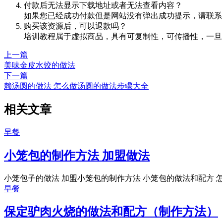
付款后无法显示下载地址或者无法查看内容？
如果您已经成功付款但是网站没有弹出成功提示，请联系
购买该资源后，可以退款吗？
培训教程属于虚拟商品，具有可复制性，可传播性，一旦
上一篇
美味金皮水饺的做法
下一篇
赖汤圆的做法 怎么做汤圆的做法步骤大全
相关文章
早餐
小笼包的制作方法 加盟做法
小笼包子的做法 加盟小笼包的制作方法 小笼包的做法和配方 怎
早餐
保定驴肉火烧的做法和配方（制作方法）