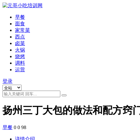
早餐
面食
家常菜
西点
卤菜
火锅
烧烤
调料
运营
登录
扬州三丁大包的做法和配方窍
早餐
0
0
98
详情介绍