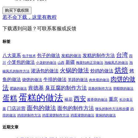
购买下载权限
若不会下载，这里有教程
下载遇到问题？可联系客服或反馈
标签
台湾
八大菜系
包子的做法
发糕的制作方法
发糕的做法
包子技术
四
小笼包的做法
新疆
川
小龙虾的做法
山西
梅菜扣肉正宗做法
泡椒凤爪的做法
泡
烘焙
火锅的做法
灌汤包的做法
炒鸡的做法
烤
椒凤爪的制作方法
肉饼的做
鱼的做法
牛排的做法
烧饼的做法
羊蹄的做法
肉夹馍的做法
法
肯德基
臭豆腐的制作方法
肥肠的做法
花卷的制作方法
草帽饼的做法
蛋糕的做法
蛋糕
西安
重庆
裱花
酱香饼的做法
长沙臭豆
面包的做法
面包的制作方法
门店运营
腐
馒头的制作方法和步骤
鸡
排的做法
鸡排的制作方法
鸡蛋灌饼制作方法
鸡蛋灌饼的做法
黄焖鸡的做法
近期文章