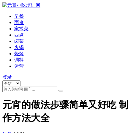
早餐
面食
家常菜
西点
卤菜
火锅
烧烤
调料
运营
登录
元宵的做法步骤简单又好吃 制
作方法大全