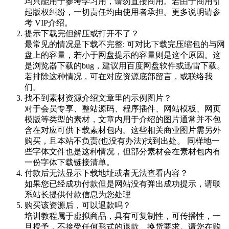
均只能用于参考学习用，请勿直接商用。若由于商用引
起版权纠纷，一切责任均由使用者承担。更多说明请参
考 VIP介绍。
提示下载完但解压或打开不了？
最常见的情况是下载不完整: 可对比下载完压缩包的与网
盘上的容量，若小于网盘提示的容量则是这个原因。这
是浏览器下载的bug，建议用百度网盘软件或迅雷下载。
若排除这种情况，可在对应资源底部留言，或联络我
们。
找不到素材资源介绍文章里的示例图片？
对于会员专享、整站源码、程序插件、网站模板、网页
模版等类型的素材，文章内用于介绍的图片通常并不包
含在对应可供下载素材包内。这些相关商业图片需另外
购买，且本站不负责(也没有办法)找到出处。 同样地一
些字体文件也是这种情况，但部分素材会在素材包内有
一份字体下载链接清单。
付款后无法显示下载地址或者无法查看内容？
如果您已经成功付款但是网站没有弹出成功提示，请联
系站长提供付款信息为您处理
购买该资源后，可以退款吗？
培训教程属于虚拟商品，具有可复制性，可传播性，一
旦授予，不接受任何形式的退款、换货要求。请您在购