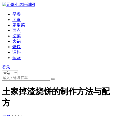
早餐
面食
家常菜
西点
卤菜
火锅
烧烤
调料
运营
登录
土家掉渣烧饼的制作方法与配
方