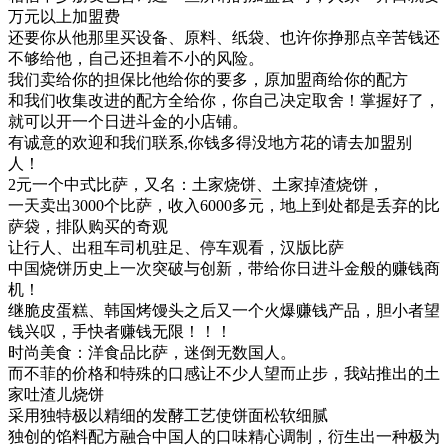
万元以上加盟费
还要你从他那里买设备、原料、纸袋、也许你挣那点辛苦钱还
不够给他，自己还担着不小的风险。
我们卖给你的担保比他给你的要多，原加盟商给你的配方
和我们收集改进的配方全给你，你自己决定取舍！掌握好了，
就可以开一个日进斗金的小店铺。
有诚意的欢迎和我们联系,你钱多得没地方花的请去加盟别
人！
2元一个中式比萨，又名：土家烧饼、土家掉渣烧饼，
一天卖出3000个比萨，收入6000多元，地上到处都是丢弃的比
萨袋，排队购买的奇观
让行人、出租车司机驻足、停车观看，汉版比萨
中国烧饼历史上一次突破与创新，带给你日进斗金般的赚钱商
机！
继脆皮蛋糕、韩国烤馒头之后又一个火爆赚钱产品，胆小者望
钱兴叹，手快者赚钱无限！！！
时尚美食：洋食品比萨，迷倒无数国人。
而不菲的价格和特殊的口感让不少人望而止步，我站推出的土
家吐渣儿烧饼
采用独特极以精细的发酵工艺使饼面松软细腻
独创的馅料配方融合中国人的口味精心调制，衍生出一种极为