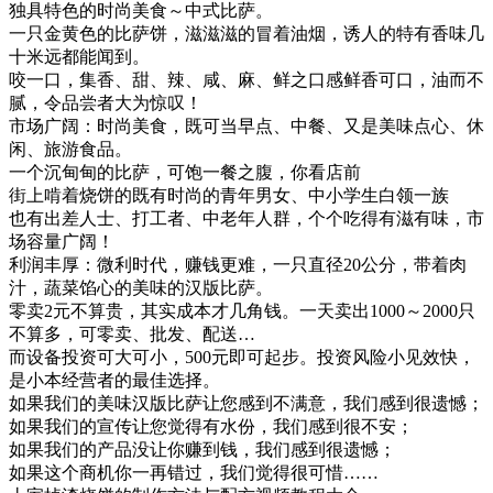
独具特色的时尚美食～中式比萨。
一只金黄色的比萨饼，滋滋滋的冒着油烟，诱人的特有香味几
十米远都能闻到。
咬一口，集香、甜、辣、咸、麻、鲜之口感鲜香可口，油而不
腻，令品尝者大为惊叹！
市场广阔：时尚美食，既可当早点、中餐、又是美味点心、休
闲、旅游食品。
一个沉甸甸的比萨，可饱一餐之腹，你看店前
街上啃着烧饼的既有时尚的青年男女、中小学生白领一族
也有出差人士、打工者、中老年人群，个个吃得有滋有味，市
场容量广阔！
利润丰厚：微利时代，赚钱更难，一只直径20公分，带着肉
汁，蔬菜馅心的美味的汉版比萨。
零卖2元不算贵，其实成本才几角钱。一天卖出1000～2000只
不算多，可零卖、批发、配送…
而设备投资可大可小，500元即可起步。投资风险小见效快，
是小本经营者的最佳选择。
如果我们的美味汉版比萨让您感到不满意，我们感到很遗憾；
如果我们的宣传让您觉得有水份，我们感到很不安；
如果我们的产品没让你赚到钱，我们感到很遗憾；
如果这个商机你一再错过，我们觉得很可惜……