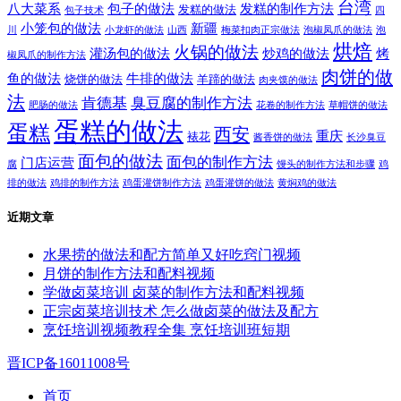
台湾
八大菜系
包子的做法
发糕的制作方法
发糕的做法
包子技术
四
小笼包的做法
新疆
川
小龙虾的做法
山西
梅菜扣肉正宗做法
泡椒凤爪的做法
泡
烘焙
火锅的做法
灌汤包的做法
炒鸡的做法
烤
椒凤爪的制作方法
肉饼的做
鱼的做法
牛排的做法
烧饼的做法
羊蹄的做法
肉夹馍的做法
法
肯德基
臭豆腐的制作方法
肥肠的做法
花卷的制作方法
草帽饼的做法
蛋糕的做法
蛋糕
西安
重庆
裱花
酱香饼的做法
长沙臭豆
面包的做法
面包的制作方法
门店运营
腐
馒头的制作方法和步骤
鸡
排的做法
鸡排的制作方法
鸡蛋灌饼制作方法
鸡蛋灌饼的做法
黄焖鸡的做法
近期文章
水果捞的做法和配方简单又好吃窍门视频
月饼的制作方法和配料视频
学做卤菜培训 卤菜的制作方法和配料视频
正宗卤菜培训技术 怎么做卤菜的做法及配方
烹饪培训视频教程全集 烹饪培训班短期
晋ICP备16011008号
首页