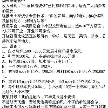
场火爆销售中
收入可观，“土家掉渣烧饼”已拥有独特口味，适合广大消费者
的需要。
现推出土家烧饼全套技术，“面的发酵，面饼制作，核心馅料
及辅料配方，烤制方法等”
保证学会，本项目适合中小型投资者创业，选8-10平方店面，
2人即可开业，开业即可赚钱！
开烧饼店比较适宜的场所有：学校，居民区，菜场，超市，公
共汽车站等地方。
三、设备：
1、自动烤炉1500—2800元双层带数码温度显示。
2、和面机500元。3、不锈钢操作台300元饼：
A、按面粉1元/斤算。加水后一斤变1.7斤。
B、一个饼用面180克。约2角.
C、肉按8元/斤用15克。约0.24元香料180元/斤用0.2克.约0.007
元.
D、其它1.5元/斤用25克约8分.E、油3元/斤用20克约0.12元。
F、每个饼成本共计0.64元.（可做成110克一个成本可降为0.45
元饼的大小不变）
该项目最主要的是配方，它毕竟只是个烧饼
不是航天飞船，普通街边卖糕点的识几个字的看过都会做。
相信不少朋友也咨询过一些所谓的加盟公司，人家一开口就要