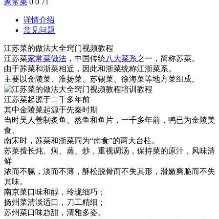
家常菜
0
0
71
详情介绍
常见问题
江苏菜的做法大全窍门视频教程
江苏菜
家常菜做法
，中国传统
八大菜系
之一，简称苏菜。
由于苏菜和浙菜相近，因此和浙菜统称江浙菜系。
主要以金陵菜、淮扬菜、苏锡菜、徐海菜等地方菜组成。
江苏菜起源于二千多年前
其中金陵菜起源于先秦时期
当时吴人善制炙鱼、蒸鱼和鱼片，一千多年前，鸭已为金陵美
食。
南宋时，苏菜和浙菜同为“南食”的两大台柱。
苏菜擅长炖、焖、蒸、炒，重视调汤，保持菜的原汁，风味清
鲜
浓而不腻，淡而不薄，酥松脱骨而不失其形，滑嫩爽脆而不失
其味。
南京菜口味和醇，玲珑细巧；
扬州菜清淡适口，刀工精细；
苏州菜口味趋甜，清雅多姿。