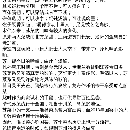
苏菜系的主食、点心在五代时即有“健康七妙”之称。
其米饭粒粒分明，柔而不烂，可以擦台子；
面条筋韧，可以穿结成带而不断；
饼薄透明，可以映字；馄饨汤清，可注砚磨墨；
馓子既香又脆，“嚼得惊动十里人”，足见技艺之高妙。
宋代以来，苏菜的口味有较大的变化。
原来南人菜咸而北方菜甜，江南进贡到长安、洛阳的鱼蟹要加
糖加蜜。
宋室南渡杭城，中原大批士大夫南下，带来了中原风味的影
响。
苏、锡今日的嗜甜，由此而滥觞。
此外唐宋时期，特别是金元以来，伊斯兰教徒到江苏者日多
苏菜系又受清真菜的影响，烹饪更为丰富多彩。明清以来，苏
菜系又受到许多地方风味的影响。
昔日吴王夫差、隋炀帝行船宴饮，龙舟作乐的帝王享受船点船
菜
此时作为商家谋利的手段，也可供寻常百姓品尝。
清代苏菜流行于全国，相当于川菜、粤菜的地位。
苏菜中的一支——淮扬菜系曾为宫廷菜，至2013年国宴中的大
多数菜肴仍属于淮扬菜。
因此，淮扬菜亦称国菜。苏州菜系历史上也十分流行。
乾隆帝南巡的时候，曾经到苏州的得月楼做客