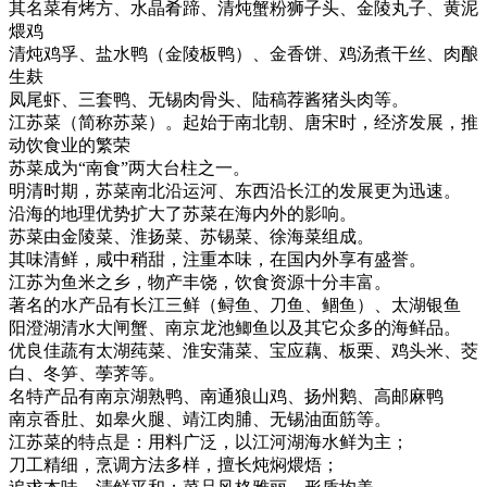
其名菜有烤方、水晶肴蹄、清炖蟹粉狮子头、金陵丸子、黄泥
煨鸡
清炖鸡孚、盐水鸭（金陵板鸭）、金香饼、鸡汤煮干丝、肉酿
生麸
凤尾虾、三套鸭、无锡肉骨头、陆稿荐酱猪头肉等。
江苏菜（简称苏菜）。起始于南北朝、唐宋时，经济发展，推
动饮食业的繁荣
苏菜成为“南食”两大台柱之一。
明清时期，苏菜南北沿运河、东西沿长江的发展更为迅速。
沿海的地理优势扩大了苏菜在海内外的影响。
苏菜由金陵菜、淮扬菜、苏锡菜、徐海菜组成。
其味清鲜，咸中稍甜，注重本味，在国内外享有盛誉。
江苏为鱼米之乡，物产丰饶，饮食资源十分丰富。
著名的水产品有长江三鲜（鲟鱼、刀鱼、鲴鱼）、太湖银鱼
阳澄湖清水大闸蟹、南京龙池鲫鱼以及其它众多的海鲜品。
优良佳蔬有太湖莼菜、淮安蒲菜、宝应藕、板栗、鸡头米、茭
白、冬笋、荸荠等。
名特产品有南京湖熟鸭、南通狼山鸡、扬州鹅、高邮麻鸭
南京香肚、如皋火腿、靖江肉脯、无锡油面筋等。
江苏菜的特点是：用料广泛，以江河湖海水鲜为主；
刀工精细，烹调方法多样，擅长炖焖煨焐；