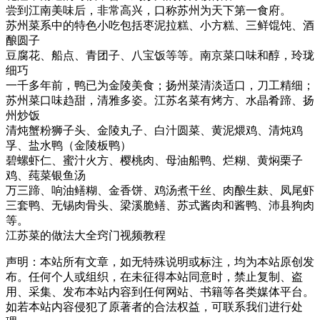
尝到江南美味后，非常高兴，口称苏州为天下第一食府。
苏州菜系中的特色小吃包括枣泥拉糕、小方糕、三鲜馄饨、酒
酿圆子
豆腐花、船点、青团子、八宝饭等等。南京菜口味和醇，玲珑
细巧
一千多年前，鸭已为金陵美食；扬州菜清淡适口，刀工精细；
苏州菜口味趋甜，清雅多姿。江苏名菜有烤方、水晶肴蹄、扬
州炒饭
清炖蟹粉狮子头、金陵丸子、白汁圆菜、黄泥煨鸡、清炖鸡
孚、盐水鸭（金陵板鸭）
碧螺虾仁、蜜汁火方、樱桃肉、母油船鸭、烂糊、黄焖栗子
鸡、莼菜银鱼汤
万三蹄、响油鳝糊、金香饼、鸡汤煮干丝、肉酿生麸、凤尾虾
三套鸭、无锡肉骨头、梁溪脆鳝、苏式酱肉和酱鸭、沛县狗肉
等。
江苏菜的做法大全窍门视频教程
声明：本站所有文章，如无特殊说明或标注，均为本站原创发
布。任何个人或组织，在未征得本站同意时，禁止复制、盗
用、采集、发布本站内容到任何网站、书籍等各类媒体平台。
如若本站内容侵犯了原著者的合法权益，可联系我们进行处