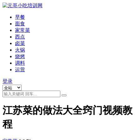
早餐
面食
家常菜
西点
卤菜
火锅
烧烤
调料
运营
登录
江苏菜的做法大全窍门视频教
程