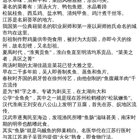
追求本味，清鲜平和；菜品风格雅丽，形质均美。
著名的菜肴有：清汤火方、鸭包鱼翅、水晶肴蹄
松鼠桂鱼、西瓜鸡、盐水鸭、清炖甲鱼、鸡汁煮干丝等。
江苏是名厨荟萃的地方。
我国第一位典籍留名的职业厨师和第一座以厨师姓氏命名的城
市均在这里。
彭祖制作野鸡羹供帝尧食用，被封为大彭国，亦即今天的徐
州，故名彭铿，又名彭祖。
夏禹时代，“淮夷贡鱼”，淮白鱼直至明清均系贡品。“菜美之
者，具区之菁”
商汤时期的太湖佳蔬韭菜花已登大雅之堂。
早在二千多年前，吴人即善制炙鱼、蒸鱼和鱼片。
春秋时齐国的易牙曾在徐州传艺，由他创制的“鱼腹藏羊肉”千
古流传
是为“鲜”字之本。专诸为刺吴王，在太湖向大和
公学“全鱼灸”，其中之一就是现在苏州松鹤楼的“松鼠鳜鱼”。
汉代淮南王刘安在八公山上发明了豆腐，首先在苏、皖地区流
传。
汉武帝逐夷民至海边，发现渔民所嗜“鱼肠”滋味甚美，南宋时
期的明帝也酷嗜此食。
其实“鱼肠”就是乌贼鱼的卵巢精白。名医华佗在江苏行医时
与其江苏弟子吴晋均提倡“火化”熟食，即食物疗法。