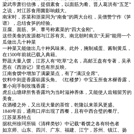
梁武帝萧衍信佛，提倡素食，以面筋为肴。晋人葛洪有“五芝”
之说，对江苏食用菌影响颇大。
南宋时，苏菜和浙菜同为“南食”的两大台柱，吴僧赞宁作《笋
谱》，总结食笋的经验。
豆腐、面筋、笋、蕈号称素菜的“四大金刚”。
这些美食的发源都与江苏有关。南北朝时南京“天厨”能用一个
瓜做出几十种菜
一种菜又能做出几十种风味来。此外，腌制咸蛋、酱制黄瓜，
在1500年前就已载入典籍。
野蔬大量入馔，江苏人有“吃草”之名，高邮王盘有专著，吴承
恩在《西游记》里也有所反映。
江南食馔中增加了满蒙菜点，有了“满汉全席”。
饮料中则是香露崭露头角。《红楼梦》中宝玉所食木樨香露，
董小宛手制玫瑰香露；
虎丘山塘肆所售香露均为当时滋神养体，又能使人齿颊留芳的
美食。
在酒楼之外，又出现大量的茶馆，乾隆以来茶风更盛。
1840年后，通商口岸出现了西餐，且有中西合璧的餐厅。
江苏菜系特点
据杭州徐珂所辑《清稗类钞》中记载“肴馔之各有特色者
如京师、山东、四川、广东、福建、江宁，苏州、镇江、扬