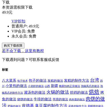
下载
本资源需权限下载
49.9
元
VIP折扣
普通用户:
49.9元
VIP会员:
免费
永久会员:
免费
购买下载权限
若不会下载，这里有教程
下载遇到问题？可联系客服或反馈
标签
台湾
八大菜系
包子的做法
发糕的制作方法
发糕的做法
包子技术
四
小笼包的做法
新疆
川
小龙虾的做法
山西
梅菜扣肉正宗做法
泡椒凤爪的做法
泡
烘焙
火锅的做法
灌汤包的做法
炒鸡的做法
烤
椒凤爪的制作方法
肉饼的做
鱼的做法
牛排的做法
烧饼的做法
羊蹄的做法
肉夹馍的做法
法
肯德基
臭豆腐的制作方法
肥肠的做法
花卷的制作方法
草帽饼的做法