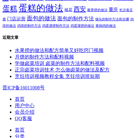
蛋糕的做法
蛋糕
西安
重庆
裱花
酱香饼的做法
长沙臭豆
面包的做法
面包的制作方法
门店运营
腐
馒头的制作方法和步骤
鸡
排的做法
鸡排的制作方法
鸡蛋灌饼制作方法
鸡蛋灌饼的做法
黄焖鸡的做法
近期文章
水果捞的做法和配方简单又好吃窍门视频
月饼的制作方法和配料视频
学做卤菜培训 卤菜的制作方法和配料视频
正宗卤菜培训技术 怎么做卤菜的做法及配方
烹饪培训视频教程全集 烹饪培训班短期
晋ICP备16011008号
首页
用户中心
会员介绍
QQ客服
首页
分类