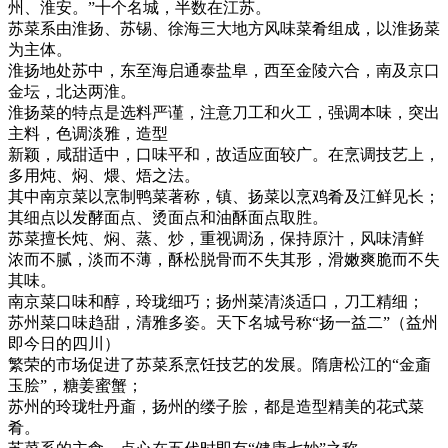
州、淮安。”十个名城，半数在江苏。
苏菜系由淮扬、苏锡、徐海三大地方风味菜肴组成，以淮扬菜
为主体。
淮扬地处苏中，东至海启通泰盐阜，西至金陵六合，南及京口
金坛，北达两淮。
淮扬菜的特点是选料严谨，注意刀工和火工，强调本味，突出
主料，色调淡雅，造型
新颖，咸甜适中，口味平和，故适应面较广。在烹调技艺上，
多用炖、焖、煨、焐之法。
其中南京菜以烹制鸭菜著称，镇、扬菜以烹鸡肴及江鲜见长；
其细点以发酵面点、烫面点和油酥面点取胜。
苏菜擅长炖、焖、蒸、炒，重视调汤，保持原汁，风味清鲜
浓而不腻，淡而不薄，酥松脱骨而不失其形，滑嫩爽脆而不失
其味。
南京菜口味和醇，玲珑细巧；扬州菜清淡适口，刀工精细；
苏州菜口味趋甜，清雅多姿。天下名城号称“扬一益二”（益州
即今日的四川）
繁荣的市场促进了苏菜系烹饪技艺的发展。隋唐松江的“金齑
玉脍”，糖姜蜜蟹；
苏州的玲珑牡丹齑，扬州的缕子脍，都是造型精美的花式菜
肴。