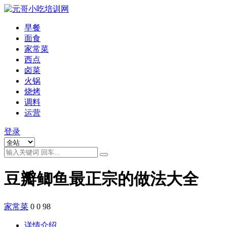
早餐
面食
家常菜
西点
卤菜
火锅
烧烤
调料
运营
登录
豆瓣鲫鱼最正宗的做法大全
家常菜
0
0
98
详情介绍