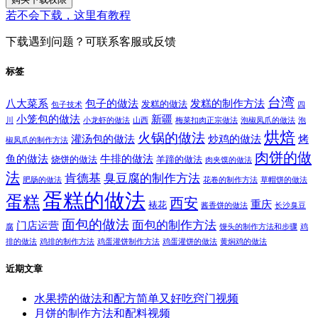
若不会下载，这里有教程
下载遇到问题？可联系客服或反馈
标签
台湾
八大菜系
包子的做法
发糕的制作方法
发糕的做法
包子技术
四
小笼包的做法
新疆
川
小龙虾的做法
山西
梅菜扣肉正宗做法
泡椒凤爪的做法
泡
烘焙
火锅的做法
灌汤包的做法
炒鸡的做法
烤
椒凤爪的制作方法
肉饼的做
鱼的做法
牛排的做法
烧饼的做法
羊蹄的做法
肉夹馍的做法
法
肯德基
臭豆腐的制作方法
肥肠的做法
花卷的制作方法
草帽饼的做法
蛋糕的做法
蛋糕
西安
重庆
裱花
酱香饼的做法
长沙臭豆
面包的做法
面包的制作方法
门店运营
腐
馒头的制作方法和步骤
鸡
排的做法
鸡排的制作方法
鸡蛋灌饼制作方法
鸡蛋灌饼的做法
黄焖鸡的做法
近期文章
水果捞的做法和配方简单又好吃窍门视频
月饼的制作方法和配料视频