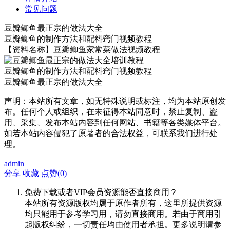
常见问题
豆瓣鲫鱼最正宗的做法大全
豆瓣鲫鱼的制作方法和配料窍门视频教程
【资料名称】豆瓣鲫鱼家常菜做法视频教程
豆瓣鲫鱼的制作方法和配料窍门视频教程
豆瓣鲫鱼最正宗的做法大全
声明：本站所有文章，如无特殊说明或标注，均为本站原创发
布。任何个人或组织，在未征得本站同意时，禁止复制、盗
用、采集、发布本站内容到任何网站、书籍等各类媒体平台。
如若本站内容侵犯了原著者的合法权益，可联系我们进行处
理。
admin
分享
收藏
点赞(
0
)
免费下载或者VIP会员资源能否直接商用？
本站所有资源版权均属于原作者所有，这里所提供资源
均只能用于参考学习用，请勿直接商用。若由于商用引
起版权纠纷，一切责任均由使用者承担。更多说明请参