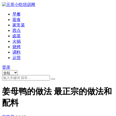
早餐
面食
家常菜
西点
卤菜
火锅
烧烤
调料
运营
登录
姜母鸭的做法 最正宗的做法和
配料