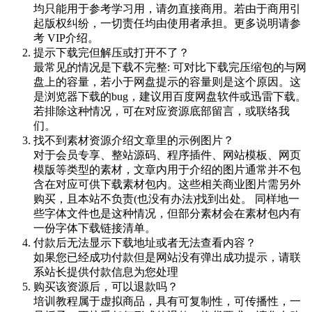
均只能用于参考学习用，请勿直接商用。若由于商用引
起版权纠纷，一切责任均由使用者承担。更多说明请参
考 VIP介绍。
提示下载完但解压或打开不了？
最常见的情况是下载不完整: 可对比下载完压缩包的与网
盘上的容量，若小于网盘提示的容量则是这个原因。这
是浏览器下载的bug，建议用百度网盘软件或迅雷下载。
若排除这种情况，可在对应资源底部留言，或联络我
们。
找不到素材资源介绍文章里的示例图片？
对于会员专享、整站源码、程序插件、网站模板、网页
模版等类型的素材，文章内用于介绍的图片通常并不包
含在对应可供下载素材包内。这些相关商业图片需另外
购买，且本站不负责(也没有办法)找到出处。 同样地一
些字体文件也是这种情况，但部分素材会在素材包内有
一份字体下载链接清单。
付款后无法显示下载地址或者无法查看内容？
如果您已经成功付款但是网站没有弹出成功提示，请联
系站长提供付款信息为您处理
购买该资源后，可以退款吗？
培训教程属于虚拟商品，具有可复制性，可传播性，一