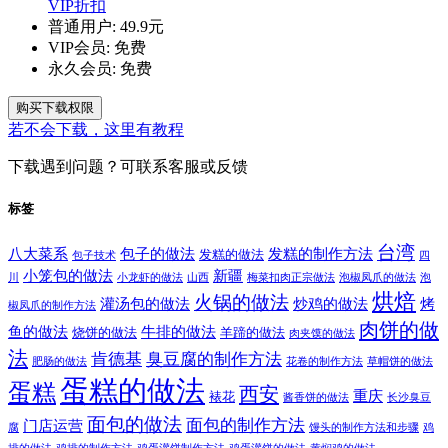
VIP折扣
普通用户:
49.9元
VIP会员:
免费
永久会员:
免费
购买下载权限
若不会下载，这里有教程
下载遇到问题？可联系客服或反馈
标签
台湾
八大菜系
包子的做法
发糕的制作方法
发糕的做法
包子技术
四
小笼包的做法
新疆
川
小龙虾的做法
山西
梅菜扣肉正宗做法
泡椒凤爪的做法
泡
烘焙
火锅的做法
灌汤包的做法
炒鸡的做法
烤
椒凤爪的制作方法
肉饼的做
鱼的做法
牛排的做法
烧饼的做法
羊蹄的做法
肉夹馍的做法
法
肯德基
臭豆腐的制作方法
肥肠的做法
花卷的制作方法
草帽饼的做法
蛋糕的做法
蛋糕
西安
重庆
裱花
酱香饼的做法
长沙臭豆
面包的做法
面包的制作方法
门店运营
腐
馒头的制作方法和步骤
鸡