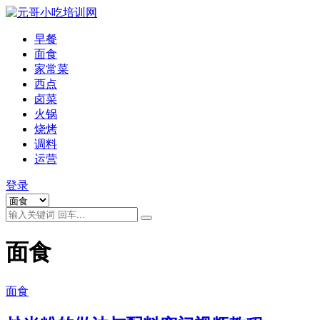
早餐
面食
家常菜
西点
卤菜
火锅
烧烤
调料
运营
登录
面食
面食