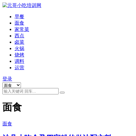
早餐
面食
家常菜
西点
卤菜
火锅
烧烤
调料
运营
登录
面食
面食