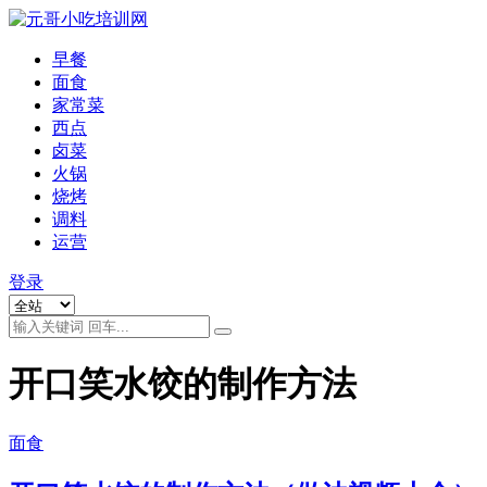
早餐
面食
家常菜
西点
卤菜
火锅
烧烤
调料
运营
登录
开口笑水饺的制作方法
面食