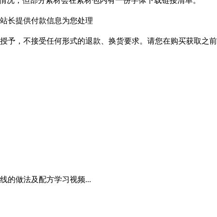
种情况，但部分素材会在素材包内有一份字体下载链接清单。
站长提供付款信息为您处理
授予，不接受任何形式的退款、换货要求。请您在购买获取之前
的做法及配方学习视频...