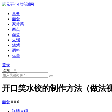
早餐
面食
家常菜
西点
卤菜
火锅
烧烤
调料
运营
登录
开口笑水饺的制作方法（做法
面食
0
0
61
详情介绍