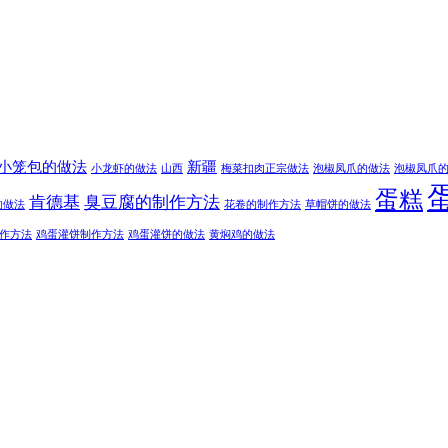
小笼包的做法
新疆
小龙虾的做法
山西
梅菜扣肉正宗做法
泡椒凤爪的做法
泡椒凤爪
蛋糕
肯德基
臭豆腐的制作方法
的做法
花卷的制作方法
草帽饼的做法
作方法
鸡蛋灌饼制作方法
鸡蛋灌饼的做法
黄焖鸡的做法