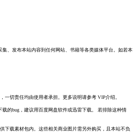
采集、发布本站内容到任何网站、书籍等各类媒体平台。如若本
一切责任均由使用者承担。更多说明请参考 VIP介绍。
载的bug，建议用百度网盘软件或迅雷下载。 若排除这种情
供下载素材包内。这些相关商业图片需另外购买，且本站不负